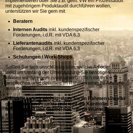
implementieren oder Sie z.B. gem. VW ein Prozessaudit
mit zugehörigem Produktaudit durchführen wollen,
unterstützen wir Sie gern mit
Beratern
Internen Audits
inkl. kundenspezifischer
Forderungen, i.d.R. mit VDA 6.3
Lieferantenaudits
inkl. kundenspezifischer
Forderungen, i.d.R. mit VDA 6.3
Schulungen
/ Work-Shops
.
Sollten Sie sich unschlüssig sein, welche Art oder
welchen Umfang der Unterstützung Sie benötigen,
können wir dies gern zuvor unverbindlich mit Ihnen
besprechen oder detailliert im Rahmen einer Ist-Analyse
ausarbeiten.
Dabei ist es uns wichtig, dass Sie im Rahmen unserer
gemeinsamen Projekte jederzeit die Kontrolle
behalten und uns flexibel nach Ihren Wünsch
einsetzen können.